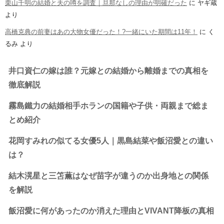
栗山千明の結婚と夫の噂を調査｜旦那なしの理由が明確だった
に
ヤギ蔵
より
高橋克典の前妻はあの大物女優だった！?一緒にいた期間は11年！
に
く
るみ
より
井口資仁の嫁は誰？元嫁との結婚から離婚までの真相を
徹底解説
霧島鐵力の結婚相手ホランの国籍や子供・両親まで総ま
とめ紹介
花岡すみれの似てる女優5人｜黒島結菜や飯沼愛との違い
は？
結木滉星と三笘薫はなぜ苗字が違うのか出身地との関係
を解説
飯沼愛に何があったのか消えた理由とVIVANT降板の真相