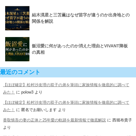
結木滉星と三笘薫はなぜ苗字が違うのか出身地との
関係を解説
飯沼愛に何があったのか消えた理由とVIVANT降板
の真相
最近のコメント
【ほぼ確定】松村沙友理の双子の弟を筆頭に家族情報を徹底的に調べて
みた！
に
polow3
より
【ほぼ確定】松村沙友理の双子の弟を筆頭に家族情報を徹底的に調べて
みた！
に
匿名でお願いします
より
香取慎吾の妻の正体と25年愛の軌跡を最新情報で徹底解説
に
西堀布貴子
より