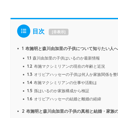
目次
[
非表示
]
1
布施明と森川由加里の子供について知りたい人へ
1.1
森川由加里の子供はいるのか最新情報
1.2
布施マクシミリアンの現在の年齢と近況
1.3
オリビアハッセーの子供は何人か家族関係を整
1.4
布施マクシミリアンの仕事や活動は
1.5
孫はいるのか家族構成から検証
1.6
オリビアハッセーの結婚と離婚の経緯
2
布施明と森川由加里の子供の真相と結婚・家族