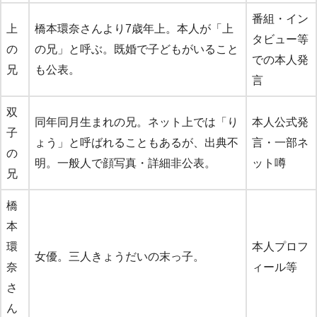
番組・イン
上
橋本環奈さんより7歳年上。本人が「上
タビュー等
の
の兄」と呼ぶ。既婚で子どもがいること
での本人発
兄
も公表。
言
双
同年同月生まれの兄。ネット上では「り
本人公式発
子
ょう」と呼ばれることもあるが、出典不
言・一部ネ
の
明。一般人で顔写真・詳細非公表。
ット噂
兄
橋
本
環
本人プロフ
女優。三人きょうだいの末っ子。
奈
ィール等
さ
ん