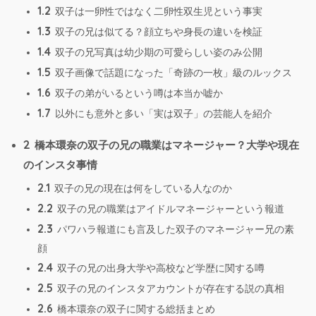
1.2
双子は一卵性ではなく二卵性双生児という事実
1.3
双子の兄は似てる？顔立ちや身長の違いを検証
1.4
双子の兄写真は幼少期の可愛らしい姿のみ公開
1.5
双子画像で話題になった「奇跡の一枚」級のルックス
1.6
双子の弟がいるという噂は本当か嘘か
1.7
以外にも意外と多い「実は双子」の芸能人を紹介
2
橋本環奈の双子の兄の職業はマネージャー？大学や現在
のインスタ事情
2.1
双子の兄の現在は何をしている人なのか
2.2
双子の兄の職業はアイドルマネージャーという報道
2.3
パワハラ報道にも言及した双子のマネージャー兄の素
顔
2.4
双子の兄の出身大学や高校など学歴に関する噂
2.5
双子の兄のインスタアカウントが存在する説の真相
2.6
橋本環奈の双子に関する総括まとめ