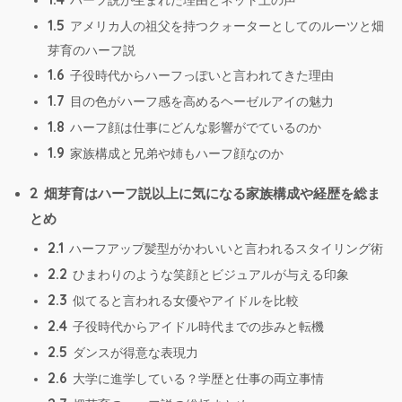
ハーフ説が生まれた理由とネット上の声
1.5
アメリカ人の祖父を持つクォーターとしてのルーツと畑
芽育のハーフ説
1.6
子役時代からハーフっぽいと言われてきた理由
1.7
目の色がハーフ感を高めるヘーゼルアイの魅力
1.8
ハーフ顔は仕事にどんな影響がでているのか
1.9
家族構成と兄弟や姉もハーフ顔なのか
2
畑芽育はハーフ説以上に気になる家族構成や経歴を総ま
とめ
2.1
ハーフアップ髪型がかわいいと言われるスタイリング術
2.2
ひまわりのような笑顔とビジュアルが与える印象
2.3
似てると言われる女優やアイドルを比較
2.4
子役時代からアイドル時代までの歩みと転機
2.5
ダンスが得意な表現力
2.6
大学に進学している？学歴と仕事の両立事情