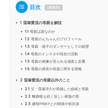
目次
[
非表示
]
1
窪塚愛流の母親を解説
1.1
母親は誰なのか
1.2
母親のんちゃんのプロフィール
1.3
母親・徳子のダンサーとしての経歴
1.4
母親のインスタや現在の活動
1.5
母親の画像が見られる場面と反響
1.6
母親の身長や容姿に関する情報
2
窪塚愛流の母親以外のこと
2.1
父・窪塚洋介が再婚した経緯と母親
2.2
離婚後も続く珍しい家族の形
2.3
継母PINKYとの関係や初共演