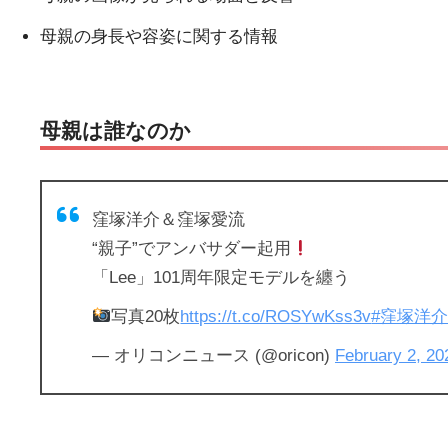
母親の身長や容姿に関する情報
母親は誰なのか
窪塚洋介＆窪塚愛流
“親子”でアンバサダー起用
「Lee」101周年限定モデルを纏う
写真20枚
https://t.co/ROSYwKss3v
#窪塚洋
— オリコンニュース (@oricon)
February 2, 20