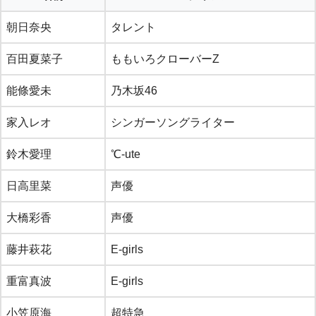
朝日奈央
タレント
百田夏菜子
ももいろクローバーZ
能條愛未
乃木坂46
家入レオ
シンガーソングライター
鈴木愛理
℃-ute
日高里菜
声優
大橋彩香
声優
藤井萩花
E-girls
重富真波
E-girls
小笠原海
超特急