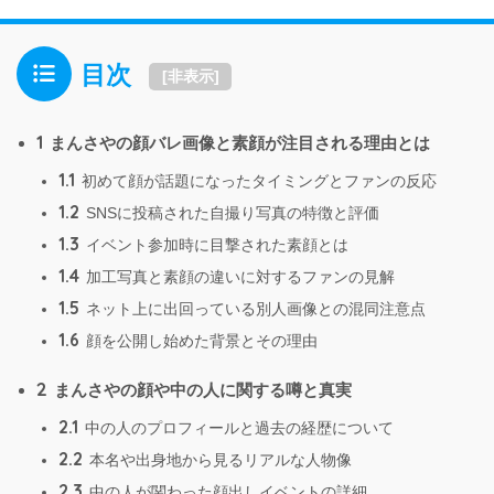
目次
[
非表示
]
1
まんさやの顔バレ画像と素顔が注目される理由とは
1.1
初めて顔が話題になったタイミングとファンの反応
1.2
SNSに投稿された自撮り写真の特徴と評価
1.3
イベント参加時に目撃された素顔とは
1.4
加工写真と素顔の違いに対するファンの見解
1.5
ネット上に出回っている別人画像との混同注意点
1.6
顔を公開し始めた背景とその理由
2
まんさやの顔や中の人に関する噂と真実
2.1
中の人のプロフィールと過去の経歴について
2.2
本名や出身地から見るリアルな人物像
2.3
中の人が関わった顔出しイベントの詳細