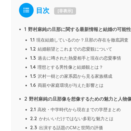
目次
[
非表示
]
1
野村麻純の旦那に関する最新情報と結婚の可能性
1.1
現在結婚しているのか？旦那の存在を徹底調査
1.2
結婚願望とこれまでの恋愛観について
1.3
過去に噂された熱愛相手と現在の恋愛事情
1.4
理想とする男性像と結婚観とは？
1.5
沢村一樹との家系図から見る家族構成
1.6
両親や家庭環境が与えた影響とは
2
野村麻純の旦那像を想像するための魅力と人物
2.1
高校・中学時代から現在までの学歴まとめ
2.2
かわいいだけではない多彩な魅力とは
2.3
出演する話題のCMと世間の評価