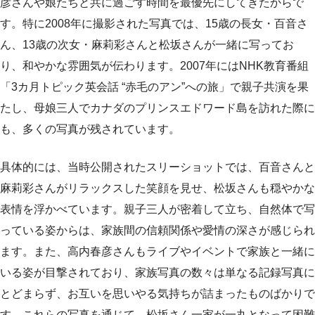
彦さんや娘たちと共に過ごす時間を最優先にしてきたからで
す。特に2008年に撮影された写真では、15歳の長女・百音さ
ん、13歳の次女・麻莉彩さんと松坂さんが一緒に写ってお
り、和やかな雰囲気が伝わります。2007年にはNHK教育番組
「3カ月トピック英会話 “赤毛のアン”への旅」で親子共演を果
たし、母娘三人でカナダのプリンスエドワード島を訪れた際に
も、多くの写真が残されています。
具体的には、当時公開されたスリーショットでは、百音さんと
麻莉彩さんがリラックスした笑顔を見せ、松坂さんも穏やかな
表情を浮かべています。親子三人が密着して立ち、自然体で写
っている姿からは、家族間の信頼関係や愛情の深さが感じられ
ます。また、高内春彦さんもライブやイベントで家族と一緒に
いる姿が目撃されており、家族写真の数々は単なる記録写真に
とどまらず、お互いを思いやる気持ちが詰まったものばかりで
す。これらの写真を通じて、松坂さん一家が一丸となって困難