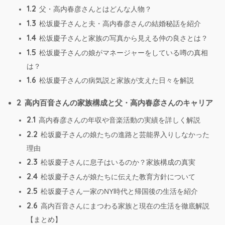
1.2
父・高内春彦さんとはどんな人物？
1.3
松坂慶子さんと夫・高内春彦さんの結婚秘話を紹介
1.4
松坂慶子さんと家族の写真から見える仲の良さとは？
1.5
松坂慶子さんの娘がマネージャーをしている噂の真相
は？
1.6
松坂慶子さんの病気説と家族が支えた日々を解説
2
高内百音さんの家族構成と父・高内春彦さんのキャリア
2.1
高内春彦さんの年収や音楽活動の実績を詳しく解説
2.2
松坂慶子さんの娘たちの進路と芸能界入りしなかった
理由
2.3
松坂慶子さんに息子はいるのか？家族構成の真実
2.4
松坂慶子さんが娘たちに伝えた教育方針について
2.5
松坂慶子さん一家のNY時代と帰国後の生活を紹介
2.6
高内百音さんにまつわる家族と現在の生活を徹底解説
【まとめ】