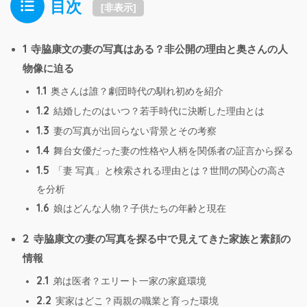
目次
[
非表示
]
1
寺脇康文の妻の写真はある？非公開の理由と奥さんの人
物像に迫る
1.1
奥さんは誰？劇団時代の馴れ初めを紹介
1.2
結婚したのはいつ？若手時代に決断した理由とは
1.3
妻の写真が出回らない背景とその考察
1.4
舞台女優だった妻の性格や人柄を関係者の証言から探る
1.5
「妻 写真」と検索される理由とは？世間の関心の高さ
を分析
1.6
娘はどんな人物？子供たちの年齢と現在
2
寺脇康文の妻の写真を探る中で見えてきた家族と素顔の
情報
2.1
弟は医者？エリート一家の家庭環境
2.2
実家はどこ？両親の職業と育った環境