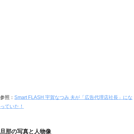
参照：
Smart FLASH 宇賀なつみ 夫が「広告代理店社長」にな
っていた！
旦那の写真と人物像