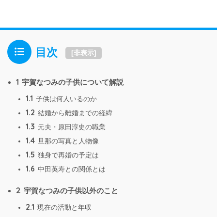
目次
[
非表示
]
1
宇賀なつみの子供について解説
1.1
子供は何人いるのか
1.2
結婚から離婚までの経緯
1.3
元夫・原田淳史の職業
1.4
旦那の写真と人物像
1.5
独身で再婚の予定は
1.6
中田英寿との関係とは
2
宇賀なつみの子供以外のこと
2.1
現在の活動と年収