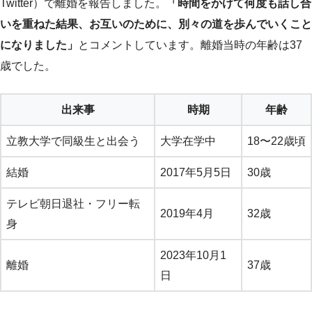
Twitter）で離婚を報告しました。
「時間をかけて何度も話し合
いを重ねた結果、お互いのために、別々の道を歩んでいくこと
になりました」
とコメントしています。離婚当時の年齢は37
歳でした。
出来事
時期
年齢
立教大学で同級生と出会う
大学在学中
18〜22歳頃
結婚
2017年5月5日
30歳
テレビ朝日退社・フリー転
2019年4月
32歳
身
2023年10月1
離婚
37歳
日