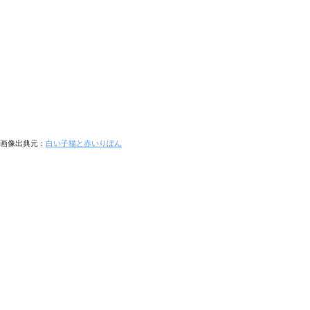
画像出典元：
白い子猫と赤いりぼん