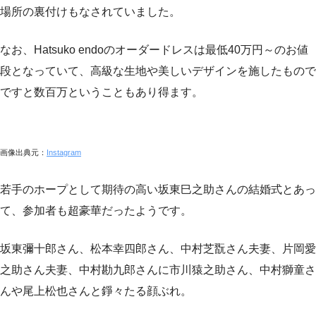
場所の裏付けもなされていました。
なお、Hatsuko endoのオーダードレスは最低40万円～のお値
段となっていて、高級な生地や美しいデザインを施したもので
ですと数百万ということもあり得ます。
画像出典元：
Instagram
若手のホープとして期待の高い坂東巳之助さんの結婚式とあっ
て、参加者も超豪華だったようです。
坂東彌十郎さん、松本幸四郎さん、中村芝翫さん夫妻、片岡愛
之助さん夫妻、中村勘九郎さんに市川猿之助さん、中村獅童さ
んや尾上松也さんと錚々たる顔ぶれ。