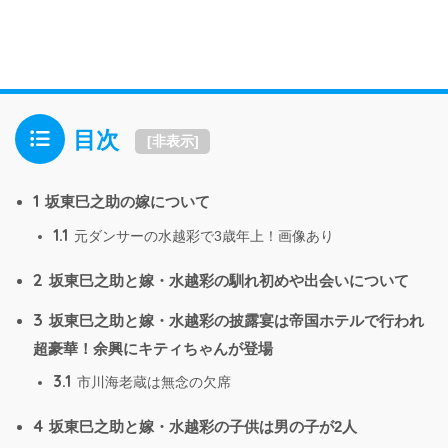
目次
[
非表示
]
1
坂東巳之助の嫁について
1.1
元ダンサーの水越彩で3歳年上！画像あり
2
坂東巳之助と嫁・水越彩の馴れ初めや出会いについて
3
坂東巳之助と嫁・水越彩の披露宴は帝国ホテルで行われ
超豪華！余興にキティちゃんが登場
3.1
市川海老蔵は無念の欠席
4
坂東巳之助と嫁・水越彩の子供は男の子が2人