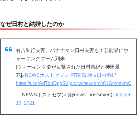
なぜ日村と結婚したのか
有吉弘行夫妻、バナナマン日村夫妻も！芸能界にウ
ォーキングブーム到来
[ウォーキング姿が目撃された日村勇紀と神田愛
花]
#NEWSポストセブン
#芸能記事
#日村勇紀
https://t.co/Ad7dbDpg6V
pic.twitter.com/r81GmmixmC
— NEWSポストセブン (@news_postseven)
October
13, 2021