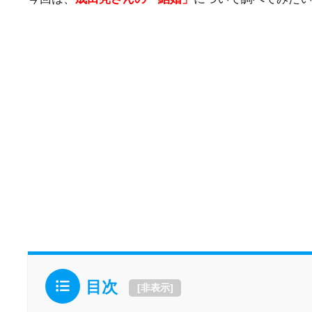
目次
[
非表示
]