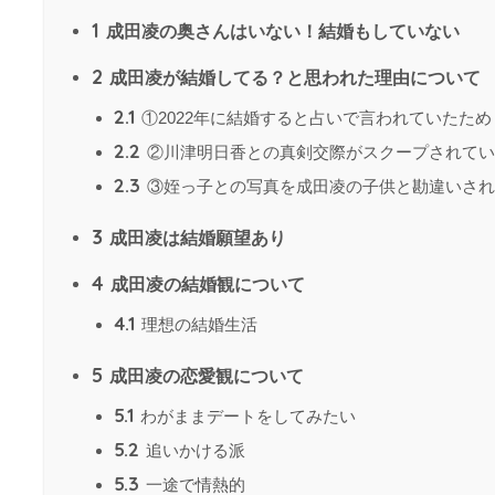
1
成田凌の奥さんはいない！結婚もしていない
2
成田凌が結婚してる？と思われた理由について
2.1
①2022年に結婚すると占いで言われていたため
2.2
②川津明日香との真剣交際がスクープされてい
2.3
③姪っ子との写真を成田凌の子供と勘違いされ
3
成田凌は結婚願望あり
4
成田凌の結婚観について
4.1
理想の結婚生活
5
成田凌の恋愛観について
5.1
わがままデートをしてみたい
5.2
追いかける派
5.3
一途で情熱的