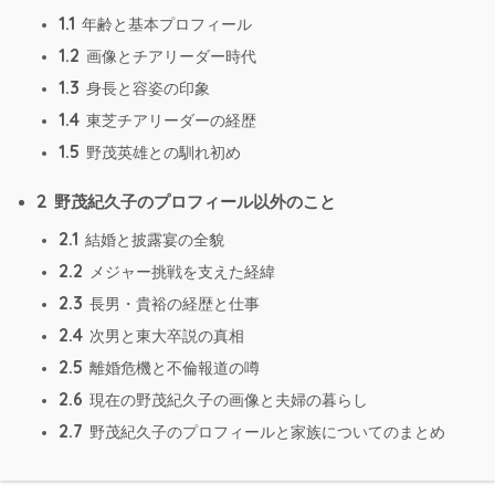
1.1
年齢と基本プロフィール
1.2
画像とチアリーダー時代
1.3
身長と容姿の印象
1.4
東芝チアリーダーの経歴
1.5
野茂英雄との馴れ初め
2
野茂紀久子のプロフィール以外のこと
2.1
結婚と披露宴の全貌
2.2
メジャー挑戦を支えた経緯
2.3
長男・貴裕の経歴と仕事
2.4
次男と東大卒説の真相
2.5
離婚危機と不倫報道の噂
2.6
現在の野茂紀久子の画像と夫婦の暮らし
2.7
野茂紀久子のプロフィールと家族についてのまとめ