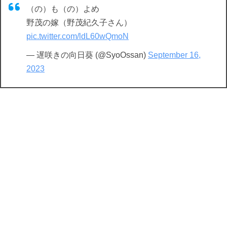
（の）も（の）よめ
野茂の嫁（野茂紀久子さん）
pic.twitter.com/ldL60wQmoN
— 遅咲きの向日葵 (@SyoOssan)
September 16,
2023