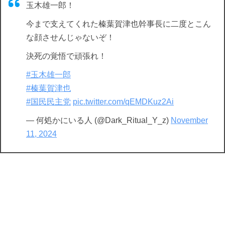
玉木雄一郎！
今まで支えてくれた榛葉賀津也幹事長に二度とこん
な顔させんじゃないぞ！
決死の覚悟で頑張れ！
#玉木雄一郎
#榛葉賀津也
#国民民主党
pic.twitter.com/qEMDKuz2Ai
— 何処かにいる人 (@Dark_Ritual_Y_z)
November
11, 2024