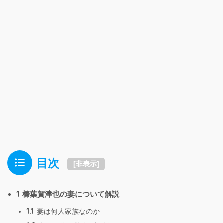
目次
[
非表示
]
1
榛葉賀津也の妻について解説
1.1
妻は何人家族なのか