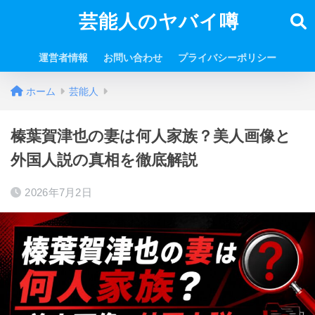
芸能人のヤバイ噂
運営者情報
お問い合わせ
プライバシーポリシー
ホーム
芸能人
榛葉賀津也の妻は何人家族？美人画像と
外国人説の真相を徹底解説
2026年7月2日