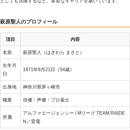
としても活躍するなど、多彩なキャリアを築いています。
萩原聖人のプロフィール
項目
内容
名前
萩原聖人（はぎわら まさと）
生年月
1971年8月21日（54歳）
日
出身地
神奈川県茅ヶ崎市
職業
俳優・声優・プロ雀士
アルファエージェンシー / Mリーグ TEAM RAIDE
所属
N／雷電