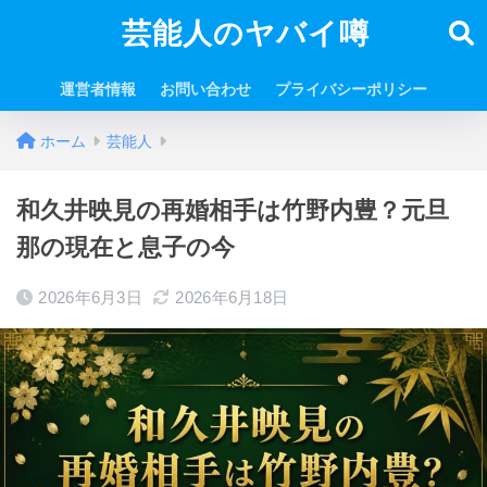
芸能人のヤバイ噂
運営者情報
お問い合わせ
プライバシーポリシー
ホーム
芸能人
和久井映見の再婚相手は竹野内豊？元旦
那の現在と息子の今
2026年6月3日
2026年6月18日