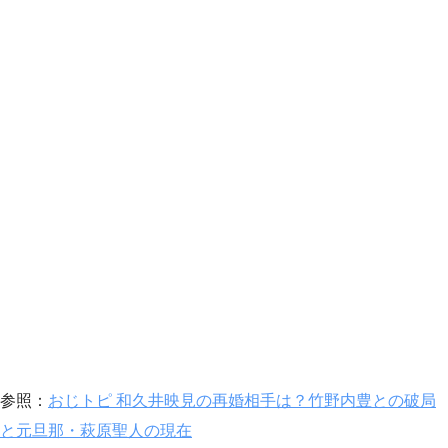
参照：
おじトピ 和久井映見の再婚相手は？竹野内豊との破局
と元旦那・萩原聖人の現在