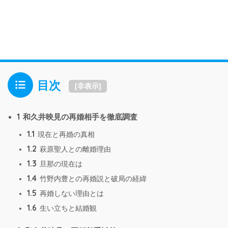
目次
[
非表示
]
1
和久井映見の再婚相手を徹底調査
1.1
現在と再婚の真相
1.2
萩原聖人との離婚理由
1.3
旦那の現在は
1.4
竹野内豊との再婚説と破局の経緯
1.5
再婚しない理由とは
1.6
生い立ちと結婚観