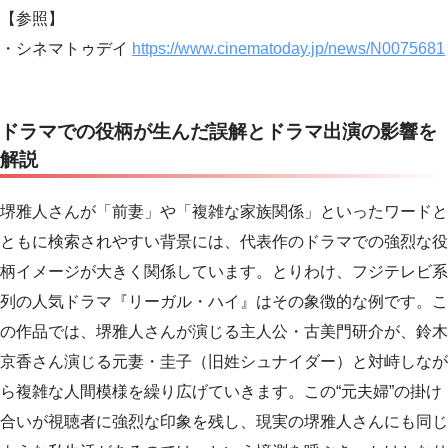
【参照】
・シネマトゥデイ
https://www.cinematoday.jp/news/N0075681
ドラマでの役柄が生んだ誤解とドラマ出演の影響を
解説
堺雅人さんが「前妻」や「複雑な家族関係」といったワードと
ともに検索されやすい背景には、代表作のドラマでの強烈な役
柄イメージが大きく関係しています。とりわけ、フジテレビ系
列の人気ドラマ『リーガル・ハイ』はその象徴的な例です。こ
の作品では、堺雅人さんが演じる主人公・古美門研介が、鈴木
京香さん演じる元妻・圭子（旧姓シュナイダー）と対峙しなが
ら複雑な人間模様を繰り広げていきます。この“元夫婦”の掛け
合いが視聴者に強烈な印象を残し、現実の堺雅人さんにも同じ