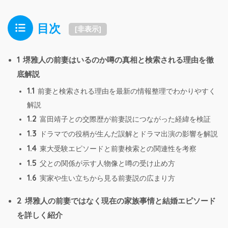
目次
[
非表示
]
1
堺雅人の前妻はいるのか噂の真相と検索される理由を徹
底解説
1.1
前妻と検索される理由を最新の情報整理でわかりやすく
解説
1.2
富田靖子との交際歴が前妻説につながった経緯を検証
1.3
ドラマでの役柄が生んだ誤解とドラマ出演の影響を解説
1.4
東大受験エピソードと前妻検索との関連性を考察
1.5
父との関係が示す人物像と噂の受け止め方
1.6
実家や生い立ちから見る前妻説の広まり方
2
堺雅人の前妻ではなく現在の家族事情と結婚エピソード
を詳しく紹介