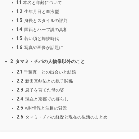
1.1
本名と年齢について
1.2
生年月日と血液型
1.3
身長とスタイルの評判
1.4
国籍とハーフ説の真相
1.5
若い頃と舞妓時代
1.6
写真や画像が話題に
2
タマミ・チバの人物像以外のこと
2.1
千葉真一との出会いと結婚
2.2
新田真剣佑との親子関係
2.3
息子を育てた母の姿
2.4
現在と京都での暮らし
2.5
wiki情報と注目の背景
2.6
タマミ・チバの経歴と現在の生活のまとめ