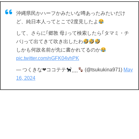
沖縄県民かハーフかみたいな噂あったみたいだけ
ど、純日本人ってとこで2度見したよ
して、さらに｢郷敦 母｣って検索したら｢タマミ・チ
バ｣って出てきて吹き出したわ
しかも何故名前が先に書かれてるのか
pic.twitter.com/nGFK04vhPK
— つくきな❤︎ココテテ
⸒⸒⸒⸒
(@tsukukina971)
May
16, 2024