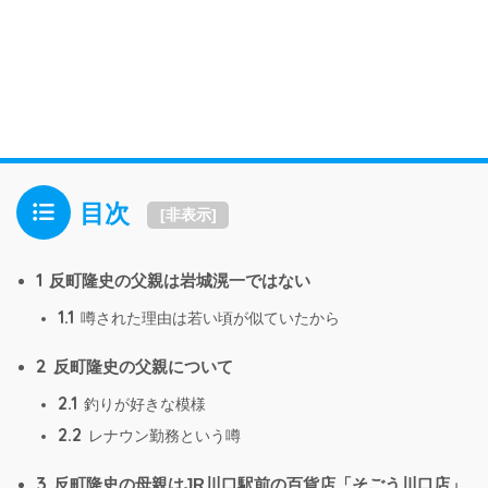
目次
[
非表示
]
1
反町隆史の父親は岩城滉一ではない
1.1
噂された理由は若い頃が似ていたから
2
反町隆史の父親について
2.1
釣りが好きな模様
2.2
レナウン勤務という噂
3
反町隆史の母親はJR川口駅前の百貨店「そごう川口店」